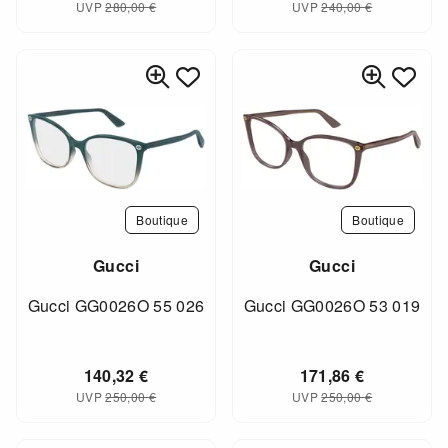
UVP
280,00
€
UVP
240,00
€
Boutique
Boutique
Gucci
Gucci
Gucci GG0026O 55 026
Gucci GG0026O 53 019
140,32
€
171,86
€
UVP
250,00
€
UVP
250,00
€