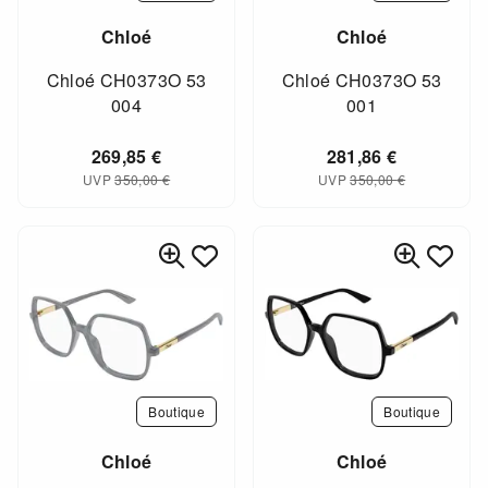
Chloé
Chloé
Chloé CH0373O 53
Chloé CH0373O 53
004
001
269,85
€
281,86
€
UVP
350,00
€
UVP
350,00
€
Boutique
Boutique
Chloé
Chloé