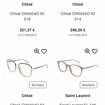
Chloé
Chloé
Chloé CH0034O 50
Chloé CH0034O 53
018
014
251,37
€
246,29
€
UVP
350,00
€
UVP
350,00
€
Boutique
Boutique
Chloé
Saint Laurent
Chloé CH0034O 53
Saint Laurent SL 106