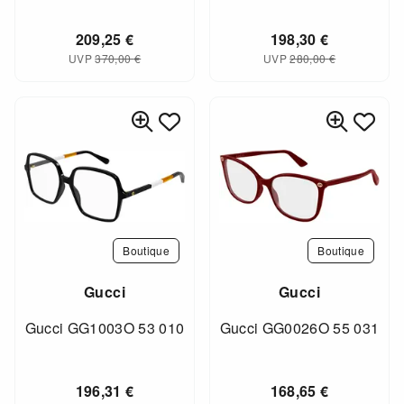
209,25
€
198,30
€
UVP
370,00
€
UVP
280,00
€
Boutique
Boutique
Gucci
Gucci
Gucci GG1003O 53 010
Gucci GG0026O 55 031
196,31
€
168,65
€