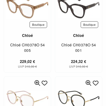
Boutique
Boutique
Chloé
Chloé
Chloé CH0378O 54
Chloé CH0378O 54
005
001
229,02
€
224,32
€
UVP
310,00
€
UVP
310,00
€