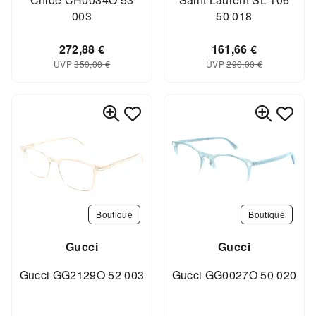
003
50 018
272,88
€
161,66
€
UVP
350,00
€
UVP
290,00
€
Boutique
Boutique
Gucci
Gucci
Gucci GG2129O 52 003
Gucci GG0027O 50 020