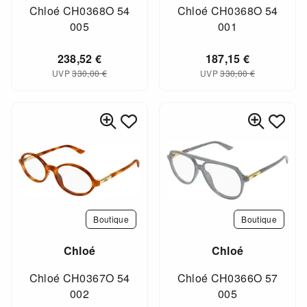
Chloé CH0368O 54
Chloé CH0368O 54
005
001
238,52
€
187,15
€
UVP
330,00
€
UVP
330,00
€
Boutique
Boutique
Chloé
Chloé
Chloé CH0367O 54
Chloé CH0366O 57
002
005