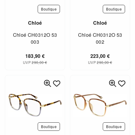
Boutique
Boutique
Chloé
Chloé
Chloé CH0312O 53
Chloé CH0312O 53
003
002
183,90
€
223,00
€
UVP
290,00
€
UVP
290,00
€
Boutique
Boutique