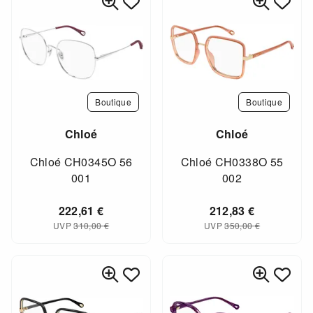
Boutique
Boutique
Chloé
Chloé
Chloé CH0345O 56
Chloé CH0338O 55
001
002
222,61
€
212,83
€
UVP
310,00
€
UVP
350,00
€