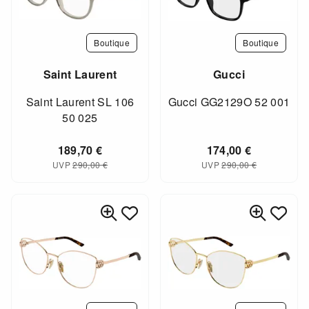
Boutique
Boutique
Saint Laurent
Gucci
Saint Laurent SL 106
Gucci GG2129O 52 001
50 025
189,70
€
174,00
€
UVP
290,00
€
UVP
290,00
€