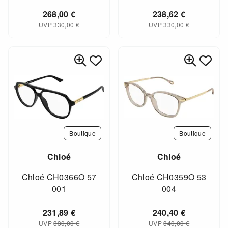
268,00
€
238,62
€
UVP
330,00
€
UVP
330,00
€
Boutique
Boutique
Chloé
Chloé
Chloé CH0366O 57
Chloé CH0359O 53
001
004
231,89
€
240,40
€
UVP
330,00
€
UVP
340,00
€