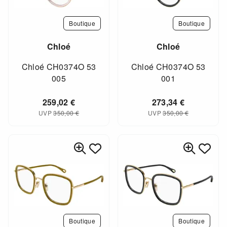
Boutique
Boutique
Chloé
Chloé
Chloé CH0374O 53
Chloé CH0374O 53
005
001
259,02
€
273,34
€
UVP
350,00
€
UVP
350,00
€
Boutique
Boutique