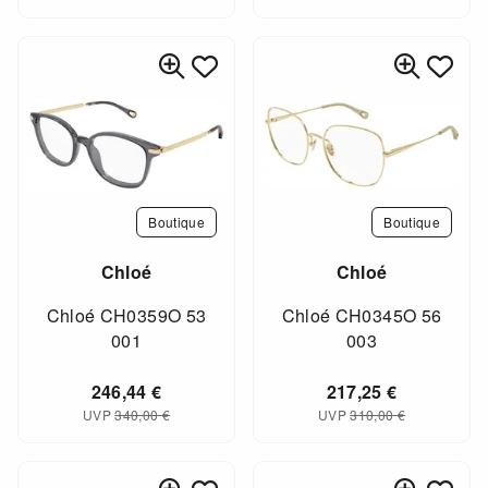
Boutique
Boutique
Chloé
Chloé
Chloé CH0359O 53
Chloé CH0345O 56
001
003
246,44
€
217,25
€
UVP
340,00
€
UVP
310,00
€