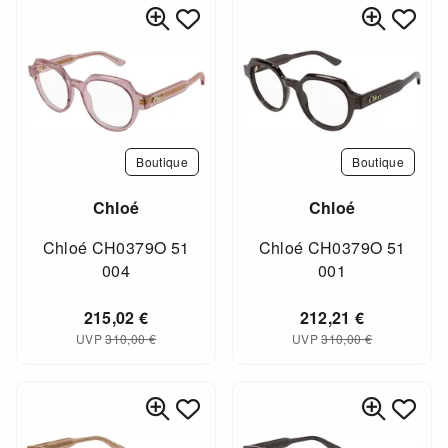
Boutique
Boutique
Chloé
Chloé
Chloé CH0379O 51
Chloé CH0379O 51
004
001
215,02
€
212,21
€
UVP
310,00
€
UVP
310,00
€