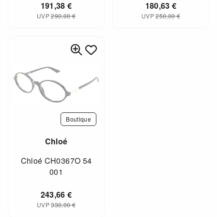
191,38
€
180,63
€
UVP
290,00
€
UVP
250,00
€
Boutique
Chloé
Chloé CH0367O 54
001
243,66
€
UVP
330,00
€