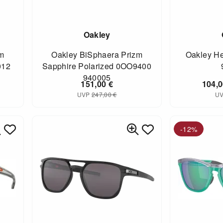
Oakley
zm
Oakley BiSphaera Prizm
Oakley He
012
Sapphire Polarized 0OO9400
940005
151,00
€
104,
UVP
247,00
€
U
-12%