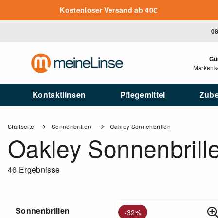
Zum Hauptinhalt springen
Kostenloser Versand ab 40€
08
Gü
Markenko
Kontaktlinsen
Pflegemittel
Zub
Startseite
Sonnenbrillen
Oakley Sonnenbrillen
Oakley Sonnenbrill
46 Ergebnisse
Sonnenbrillen
-32%