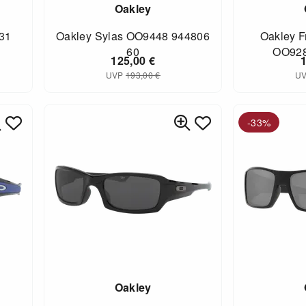
Oakley
31
Oakley Sylas OO9448 944806
Oakley F
60
OO928
125,00
€
UVP
193,00
€
U
-33%
Oakley