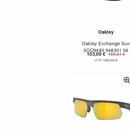
Oakley
Oakley Exchange Su
0OO9483 948301 56
103,00
€
155,01
€
UVP
188,00
€