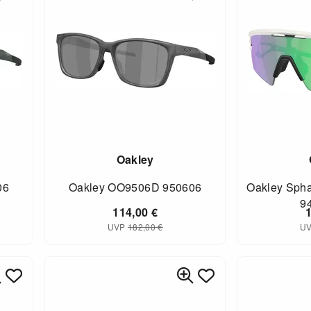
Oakley
06
Oakley OO9506D 950606
Oakley Sph
9
114,00
€
UVP
182,00
€
U