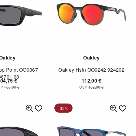
Oakley
Oakley
op Point OO9367
Oakley Hstn OO9242 924202
36701 60
104,75
€
112,00
€
VP
160,00
€
UVP
182,00
€
-33%