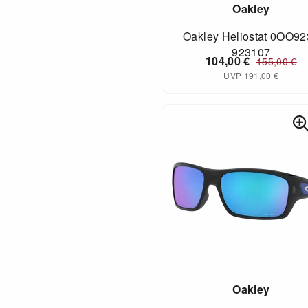
Oakley
Oakley Heliostat 0OO92
923107
104,00
€
155,00
€
UVP
191,00
€
Oakley