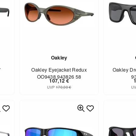
Oakley
7
Oakley Eyejacket Redux
Oakley Dr
OO9438 943826 58
9
107,12
€
UVP
170,00
€
U