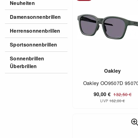
Neuheiten
Damensonnenbrillen
Herrensonnenbrillen
Sportsonnenbrillen
Sonnenbrillen
Überbrillen
Oakley
Oakley OO9507D 9507
90,00
€
132,50
€
UVP
162,00
€