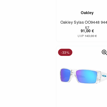
Oakley
Oakley Sylas OO9448 94
57
91,00
€
UVP
143,00
€
-33%