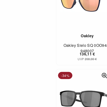
Oakley
Oakley Sielo SQ 0OO94
948007
136,11
€
UVP
208,00
€
-34%