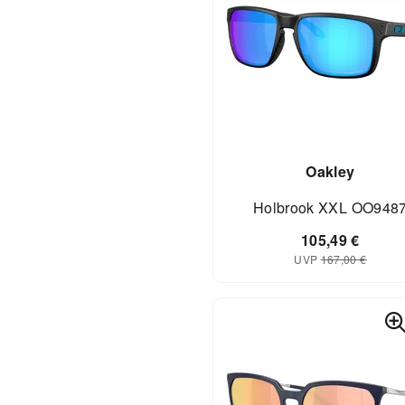
Oakley
Holbrook XXL OO948
105,49
€
UVP
167,00
€