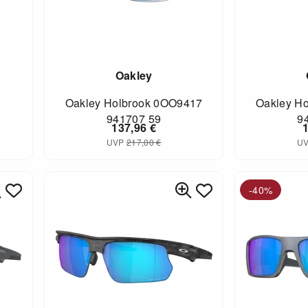
Oakley
n
Oakley Holbrook 0OO9417
Oakley H
941707 59
9
137,96
€
UVP
217,00
€
U
-40%