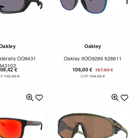
Oakley
Oakley
ateralis OO9431
Oakley 0OO9286 928611
943102
109,42
€
106,00
€
157,50
€
VP
162,00
€
UVP
194,00
€