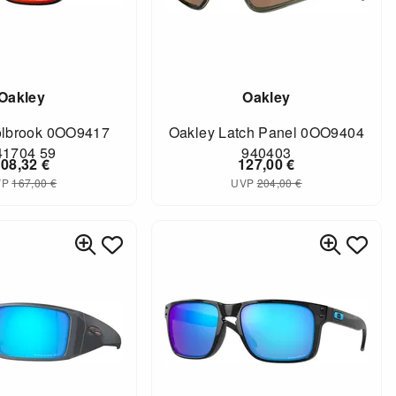
Oakley
Oakley
olbrook 0OO9417
Oakley Latch Panel 0OO9404
41704 59
940403
108,32
€
127,00
€
VP
167,00
€
UVP
204,00
€