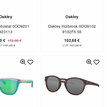
Oakley
Oakley
liostat 0OO9231
Oakley Holbrook 0OO9102
923113
9102F5 55
00
€
102,68
€
172,00
€
VP
191,00
€
UVP
167,00
€