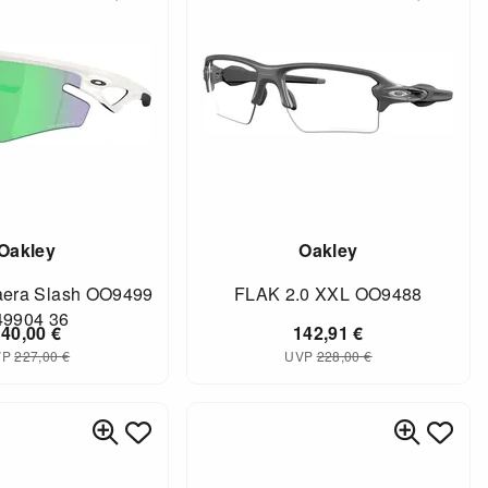
Oakley
Oakley
aera Slash OO9499
FLAK 2.0 XXL OO9488
49904 36
140,00
€
142,91
€
VP
227,00
€
UVP
228,00
€