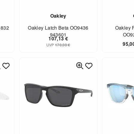
Oakley
4832
Oakley Latch Beta OO9436
Oakley 
943601
OO9
107,13
€
95,0
UVP
170,00
€