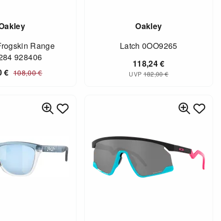
Oakley
Oakley
Frogskin Range
Latch 0OO9265
284 928406
118,24
€
0
€
108,00
€
UVP
182,00
€