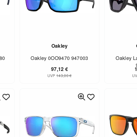
Oakley
80
Oakley 0OO9470 947003
Oakley L
97,12
€
UVP
143,00
€
U