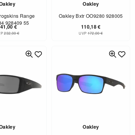
Oakley
Oakley
rogskins Range
Oakley Bxtr OO9280 928005
4 928409 55
141,00
€
110,18
€
VP
232,00
€
UVP
172,00
€
Oakley
Oakley