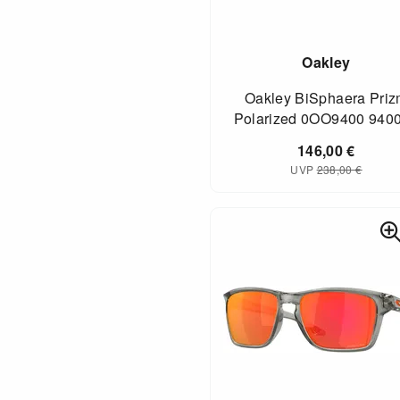
Oakley
Oakley BiSphaera Pri
Polarized 0OO9400 940
146,00
€
UVP
238,00
€