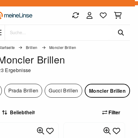
Zum Hauptinhalt springen
tartseite
Brillen
Moncler Brillen
Moncler Brillen
23 Ergebnisse
Prada Brillen
Gucci Brillen
Moncler Brillen
Filter