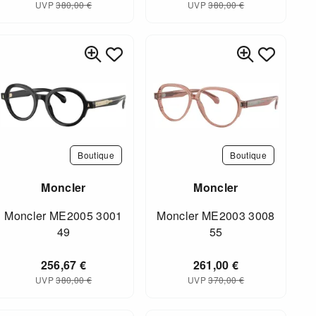
UVP
380,00
€
UVP
380,00
€
Boutique
Boutique
Moncler
Moncler
Moncler ME2005 3001
Moncler ME2003 3008
49
55
256,67
€
261,00
€
UVP
380,00
€
UVP
370,00
€