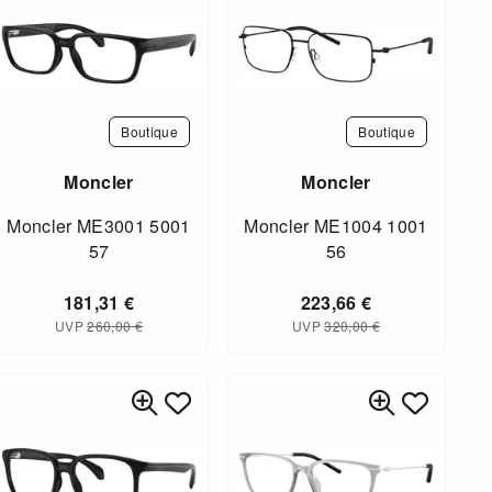
Boutique
Boutique
Moncler
Moncler
Moncler ME3001 5001
Moncler ME1004 1001
57
56
181,31
€
223,66
€
UVP
260,00
€
UVP
320,00
€