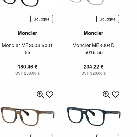
Boutique
Boutique
Moncler
Moncler
Moncler ME3003 5001
Moncler ME3004D
55
5015 55
180,46
€
234,22
€
UVP
260,00
€
UVP
320,00
€