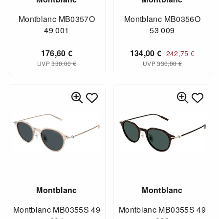
Montblanc MB0357O
Montblanc MB0356O
49 001
53 009
176,60
€
134,00
€
242,75
€
UVP
330,00
€
UVP
330,00
€
Montblanc
Montblanc
Montblanc MB0355S 49
Montblanc MB0355S 49