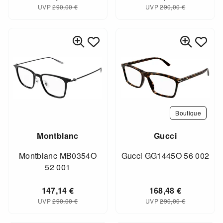
UVP
290,00
€
UVP
290,00
€
Boutique
Montblanc
Gucci
Montblanc MB0354O
Gucci GG1445O 56 002
52 001
147,14
€
168,48
€
UVP
290,00
€
UVP
290,00
€