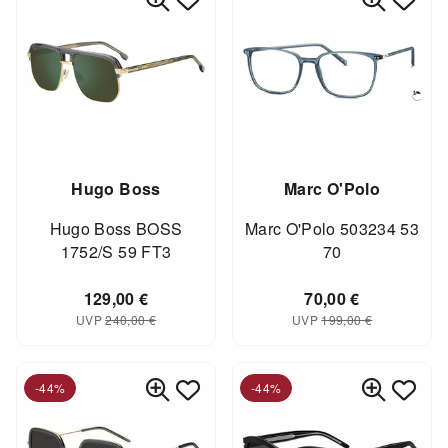
Hugo Boss
Marc O'Polo
Hugo Boss BOSS
Marc O'Polo 503234 53
1752/S 59 FT3
70
129,00
€
70,00
€
UVP
240,00
€
UVP
199,00
€
-44%
-44%