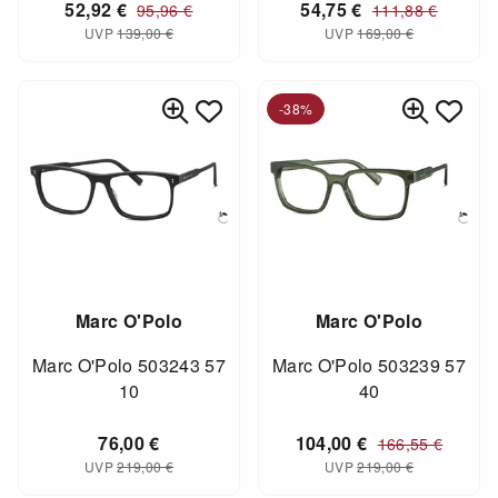
52,92
€
54,75
€
95,96
€
111,88
€
UVP
139,00
€
UVP
169,00
€
-38%
Marc O'Polo
Marc O'Polo
Marc O'Polo 503243 57
Marc O'Polo 503239 57
10
40
76,00
€
104,00
€
166,55
€
UVP
219,00
€
UVP
219,00
€