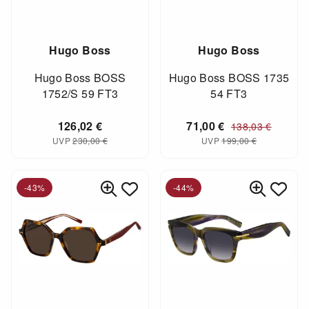
Hugo Boss
Hugo Boss
Hugo Boss BOSS
Hugo Boss BOSS 1735
1752/S 59 FT3
54 FT3
126,02
€
71,00
€
138,03
€
UVP
230,00
€
UVP
199,00
€
-43%
-44%