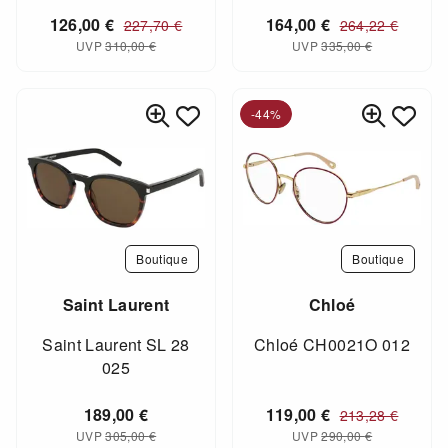
126,00
€
164,00
€
227,70
€
264,22
€
UVP
310,00
€
UVP
335,00
€
-44%
Boutique
Boutique
Saint Laurent
Chloé
Saint Laurent SL 28
Chloé CH0021O 012
025
189,00
€
119,00
€
213,28
€
UVP
305,00
€
UVP
290,00
€