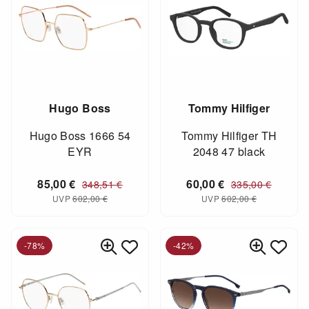
Hugo Boss
Tommy Hilfiger
Hugo Boss 1666 54
Tommy Hilfiger TH
EYR
2048 47 black
85,00
€
60,00
€
348,51
€
335,00
€
UVP
602,00
€
UVP
602,00
€
-78%
-42%