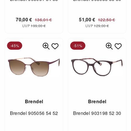
70,00
€
51,00
€
136,01
€
122,50
€
UVP
199,00
€
UVP
129,00
€
-45%
-51%
Brendel
Brendel
Brendel 905056 54 52
Brendel 903198 52 30