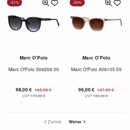
-31%
-30%
Marc O'Polo
Marc O'Polo
Marc O'Polo 506206 30
Marc O'Polo 506135 55
98,00
€
96,00
€
142,98
€
137,00
€
UVP
179,00
€
UVP
169,00
€
Zurück
Weiter