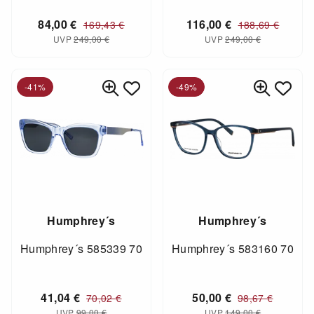
84,00
€
116,00
€
169,43
€
188,69
€
UVP
249,00
€
UVP
249,00
€
-41%
-49%
Humphrey´s
Humphrey´s
Humphrey´s 585339 70
Humphrey´s 583160 70
41,04
€
50,00
€
70,02
€
98,67
€
UVP
99,00
€
UVP
149,00
€