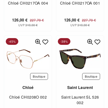
Chloé CH0217OA 004
Chloé CH0217OA 001
126,00
€
126,00
€
227,70
€
227,70
€
UVP
310,00
€
UVP
310,00
€
-45%
-38%
Boutique
Boutique
Chloé
Saint Laurent
Chloé CH0208O 002
Saint Laurent SL 526
002