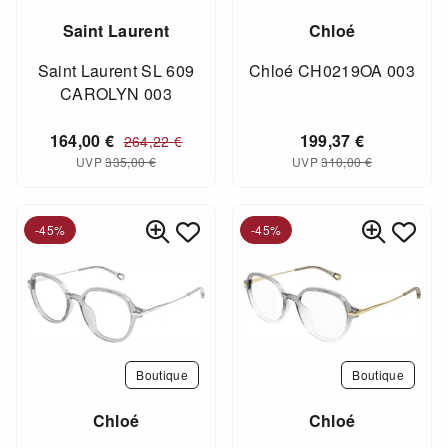
Saint Laurent
Chloé
Saint Laurent SL 609
Chloé CH0219OA 003
CAROLYN 003
164,00
€
199,37
€
264,22
€
UVP
335,00
€
UVP
310,00
€
-45%
-45%
Boutique
Boutique
Chloé
Chloé