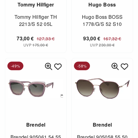
Tommy Hilfiger
Hugo Boss
Tommy Hilfiger TH
Hugo Boss BOSS
2213/S 52 05L
1778/G/S 52 S10
73,00
€
93,00
€
127,33
€
167,32
€
UVP
175,00
€
UVP
230,00
€
-49%
-58%
Brendel
Brendel
Brendel 905061 54 55
Brendel 905058 55 50