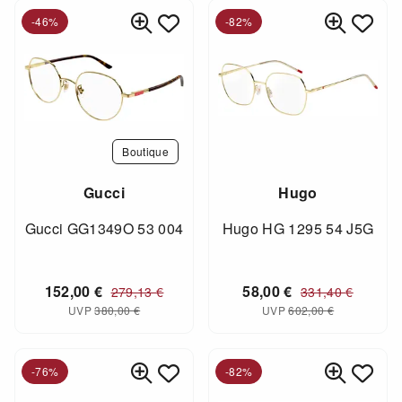
-46%
-82%
Boutique
Gucci
Hugo
Gucci GG1349O 53 004
Hugo HG 1295 54 J5G
152,00
€
58,00
€
279,13
€
331,40
€
UVP
380,00
€
UVP
602,00
€
-76%
-82%