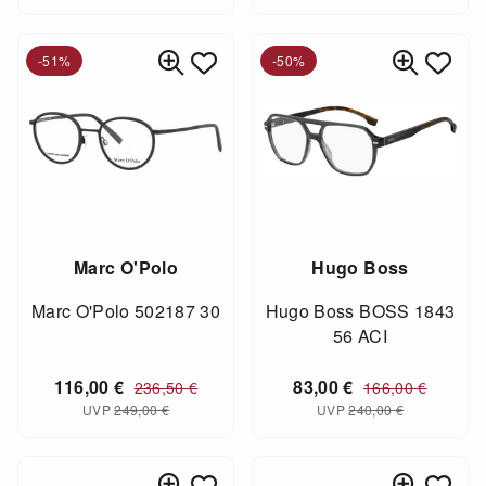
-51%
-50%
Marc O'Polo
Hugo Boss
Marc O'Polo 502187 30
Hugo Boss BOSS 1843
56 ACI
116,00
€
83,00
€
236,50
€
166,00
€
UVP
249,00
€
UVP
240,00
€