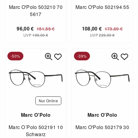
Marc O'Polo 503210 70
Marc O'Polo 502194 55
5617
96,00
€
108,00
€
151,55
€
173,69
€
UVP
199,00
€
UVP
229,00
€
-50%
-39%
Nur Online
Marc O'Polo
Marc O'Polo
Marc O´Polo 502191 10
Marc O'Polo 502179 30
Schwarz