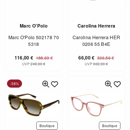
Marc O'Polo
Carolina Herrera
Marc O'Polo 502178 70
Carolina Herrera HER
5318
0206 55 B4E
116,00
€
66,00
€
188,69
€
336,56
€
UVP
249,00
€
UVP
602,00
€
-38%
Boutique
Boutique