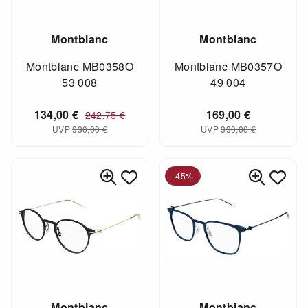
Montblanc
Montblanc
Montblanc MB0358O
Montblanc MB0357O
53 008
49 004
134,00
€
169,00
€
242,75
€
UVP
330,00
€
UVP
330,00
€
-45%
Montblanc
Montblanc