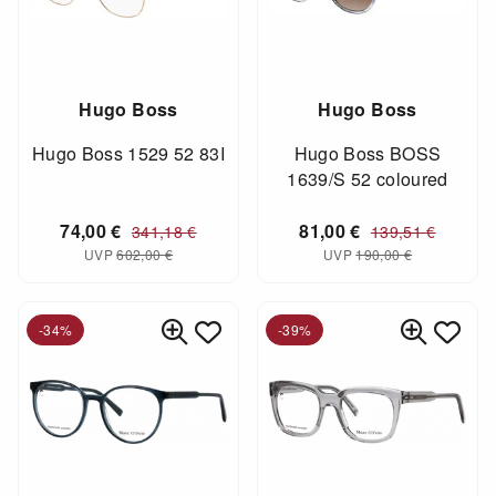
Hugo Boss
Hugo Boss
Hugo Boss 1529 52 83I
Hugo Boss BOSS
1639/S 52 coloured
74,00
€
81,00
€
341,18
€
139,51
€
UVP
602,00
€
UVP
190,00
€
-34%
-39%