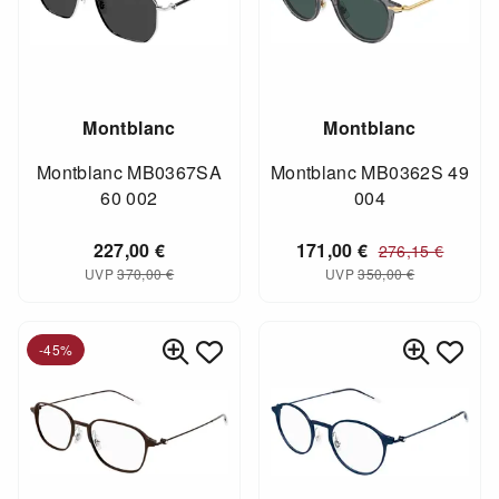
Montblanc
Montblanc
Montblanc MB0367SA
Montblanc MB0362S 49
60 002
004
227,00
€
171,00
€
276,15
€
UVP
370,00
€
UVP
350,00
€
-45%