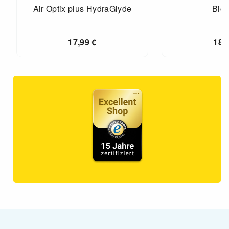
Air Optix plus HydraGlyde
Biof
17,99
€
18,