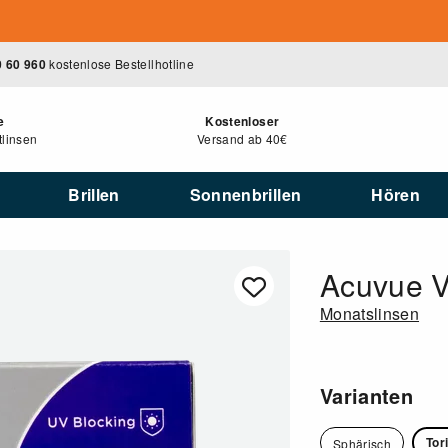
0 60 960
kostenlose Bestellhotline
e
Kostenloser
linsen
Versand ab 40€
Brillen
Sonnenbrillen
Hören
Acuvue Vi
Monatslinsen
Varianten
Tor
Sphärisch