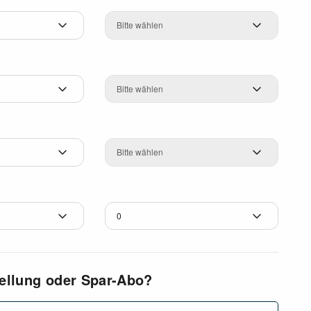
Dioptrien
Zylinder
Achse
tellung oder Spar-Abo?