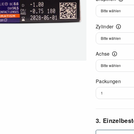
Dioptrien
Zylinder
Zylinder
Achse
Achse
Packungen
3. Einzelbes