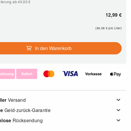
eferung ab 40,00
€
12,99
€
(36,08
€
pro Liter)
In den Warenkorb
ler
Versand
ge
Geld-zurück-Garantie
nlose
Rücksendung