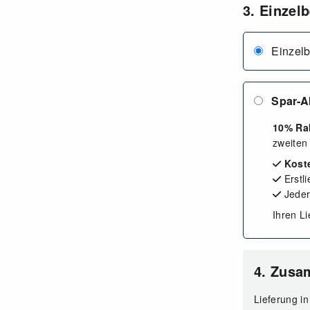
3. Einzel
Einzelb
Spar-
10% Ra
zweiten
Kost
Erstli
Jeder
Ihren L
4. Zus
Lieferung in