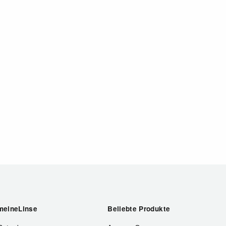
meineLinse
Beliebte Produkte