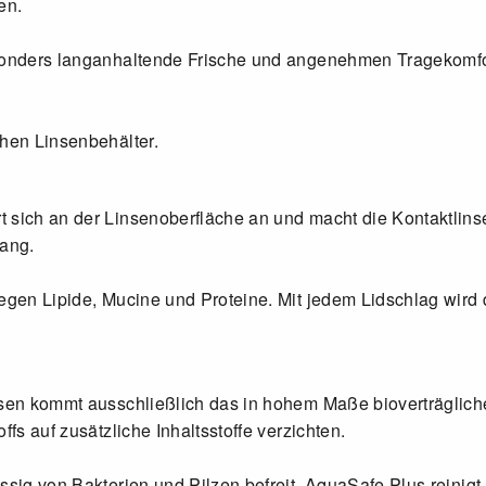
en.
esonders langanhaltende Frische und angenehmen Tragekomfor
chen Linsenbehälter.
 sich an der Linsenoberfläche an und macht die Kontaktlinse
ang.
gegen Lipide, Mucine und Proteine. Mit jedem Lidschlag wird
insen kommt ausschließlich das in hohem Maße bioverträgli
fs auf zusätzliche Inhaltsstoffe verzichten.
ssig von Bakterien und Pilzen befreit. AquaSafe Plus reinig