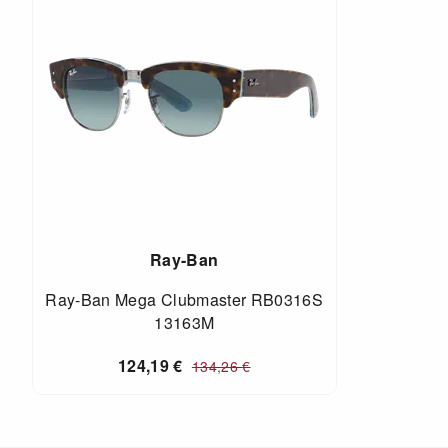
Ray-Ban
Ray-Ban Mega Clubmaster RB0316S
13163M
124,19
€
134,26
€