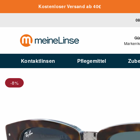
Zum Hauptinhalt springen
Kostenloser Versand ab 40€
08
Gü
Markenko
Kontaktlinsen
Pflegemittel
Zub
-8%