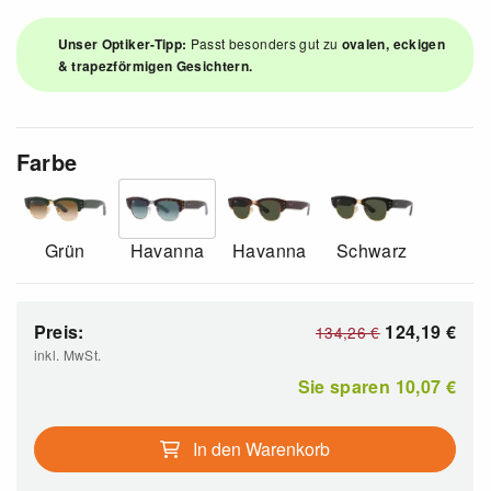
Unser Optiker-Tipp:
Passt besonders gut zu
ovalen, eckigen
& trapezförmigen Gesichtern.
Farbe
Grün
Havanna
Havanna
Schwarz
Preis:
124,19
€
134,26
€
inkl. MwSt.
Sie sparen
10,07
€
In den Warenkorb