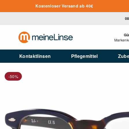
Zum Hauptinhalt springen
Kostenloser Versand ab 40€
08
Gü
Markenko
Kontaktlinsen
Pflegemittel
Zub
-50%