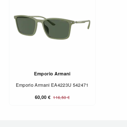
Emporio Armani
Emporio Armani EA4223U 542471
60,00
€
116,50
€