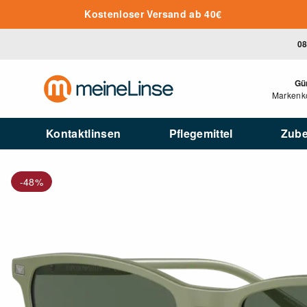
Zum Hauptinhalt springen
Kostenloser Versand ab 40€
08
Gü
Markenko
Kontaktlinsen
Pflegemittel
Zub
-48%