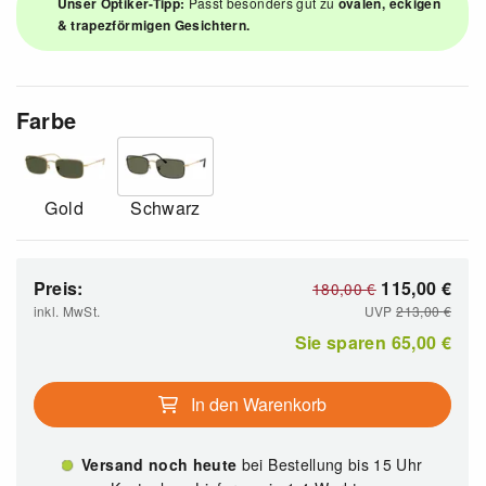
Unser Optiker-Tipp:
Passt besonders gut zu
ovalen, eckigen
& trapezförmigen Gesichtern.
Farbe
Gold
Schwarz
Preis:
115,00
€
180,00
€
inkl. MwSt.
UVP
213,00
€
Sie sparen
65,00
€
In den Warenkorb
Versand noch heute
bei Bestellung bis 15 Uhr