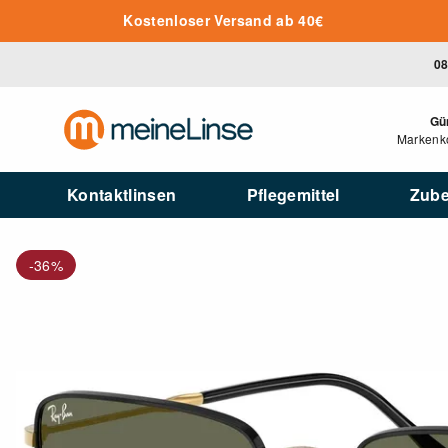
Zum Hauptinhalt springen
Kostenloser Versand ab 40€
08
Gü
Markenko
Kontaktlinsen
Pflegemittel
Zub
-36%