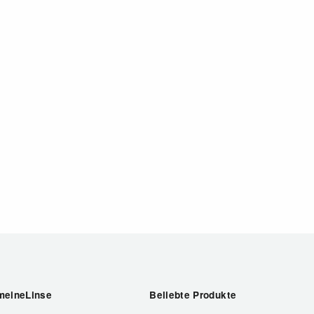
meineLinse
Beliebte Produkte