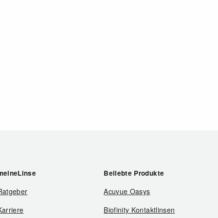
meineLinse
Beliebte Produkte
Ratgeber
Acuvue Oasys
Karriere
Biofinity Kontaktlinsen