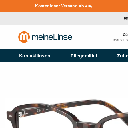
Zum Hauptinhalt springen
Kostenloser Versand ab 40€
08
Gü
Markenko
Kontaktlinsen
Pflegemittel
Zub