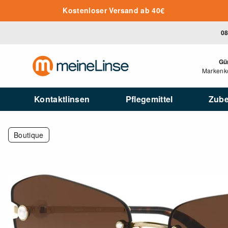
Zum Hauptinhalt springen
Kostenloser Versand ab 40€
08
Gü
Markenko
Kontaktlinsen
Pflegemittel
Zub
Boutique