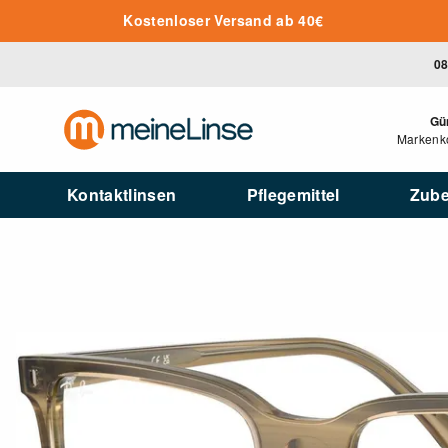
Zum Hauptinhalt springen
Kostenloser Versand ab 40€
08
Gü
Markenko
Kontaktlinsen
Pflegemittel
Zub