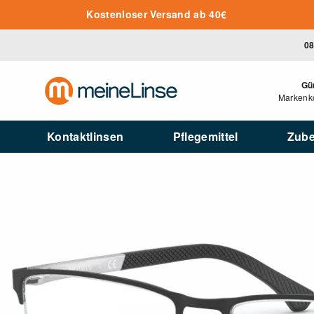
Zum Hauptinhalt springen
Kostenloser Versand ab 40€
08
Gü
Markenko
Kontaktlinsen
Pflegemittel
Zub