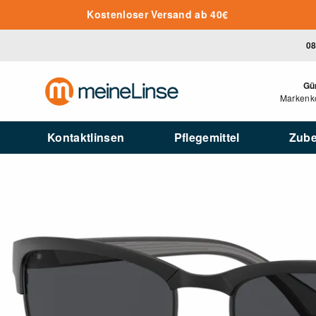
Zum Hauptinhalt springen
Kostenloser Versand ab 40€
08
Gü
Markenko
Kontaktlinsen
Pflegemittel
Zub