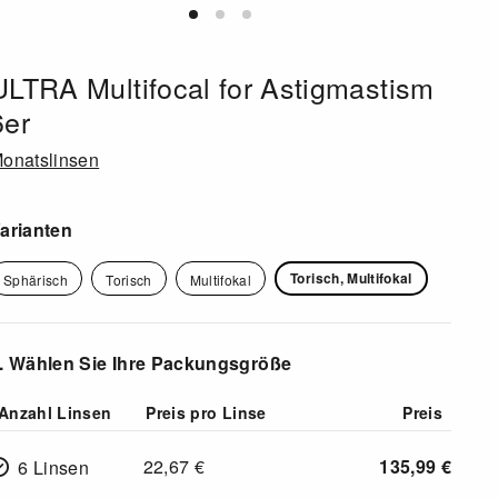
ULTRA Multifocal for Astigmastism
6er
onatslinsen
arianten
Torisch, Multifokal
Sphärisch
Torisch
Multifokal
. Wählen Sie Ihre Packungsgröße
Anzahl Linsen
Preis pro Linse
Preis
22,67
€
135,99
€
6 Linsen