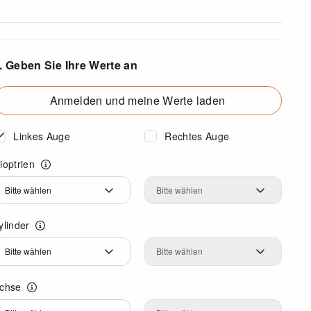
. Geben Sie Ihre Werte an
Anmelden und meine Werte laden
Linkes Auge
Rechtes Auge
ioptrien
ioptrien
Dioptrien
ylinder
ylinder
Zylinder
chse
chse
Achse