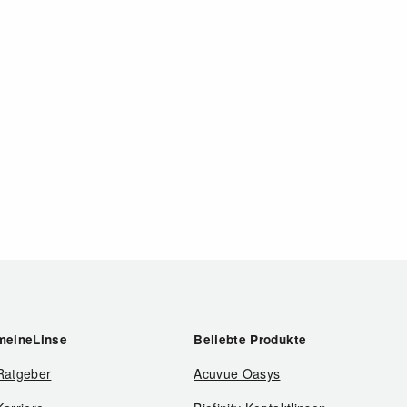
meineLinse
Beliebte Produkte
Ratgeber
Acuvue Oasys