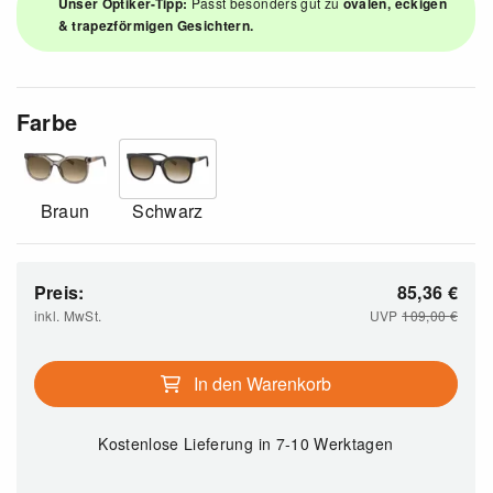
Unser Optiker-Tipp:
Passt besonders gut zu
ovalen, eckigen
& trapezförmigen Gesichtern.
Farbe
Braun
Schwarz
Preis:
85,36
€
inkl. MwSt.
UVP
109,00
€
In den Warenkorb
Kostenlose Lieferung
in 7-10 Werktagen