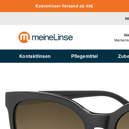
Zum Hauptinhalt springen
Kostenloser Versand ab 40€
08
Gü
Markenko
Kontaktlinsen
Pflegemittel
Zub