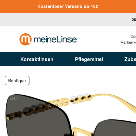
Zum Hauptinhalt springen
Kostenloser Versand ab 40€
08
Gü
Markenko
Kontaktlinsen
Pflegemittel
Zub
Boutique