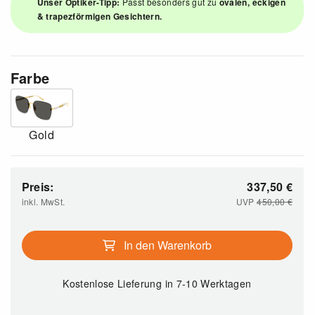
Unser Optiker-Tipp:
Passt besonders gut zu
ovalen, eckigen
& trapezförmigen Gesichtern.
Farbe
Gold
Preis:
337,50
€
inkl. MwSt.
UVP
450,00
€
In den Warenkorb
Kostenlose Lieferung
in 7-10 Werktagen