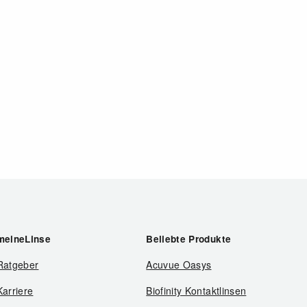
meineLinse
Beliebte Produkte
Ratgeber
Acuvue Oasys
Karriere
Biofinity Kontaktlinsen