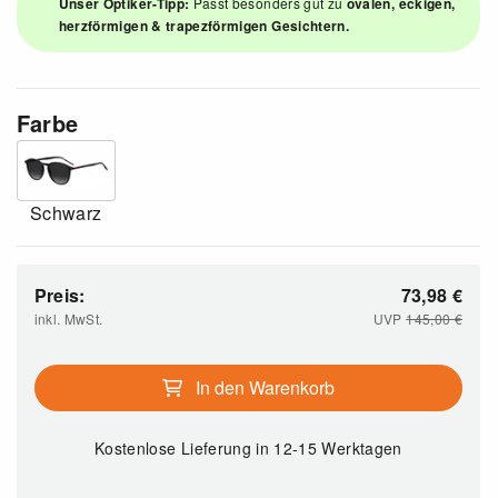
Unser Optiker-Tipp:
Passt besonders gut zu
ovalen, eckigen,
herzförmigen & trapezförmigen Gesichtern.
Farbe
Schwarz
Preis:
73,98
€
inkl. MwSt.
UVP
145,00
€
In den Warenkorb
Kostenlose Lieferung
in 12-15 Werktagen