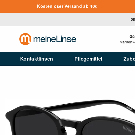
Zum Hauptinhalt springen
Kostenloser Versand ab 40€
08
Gü
Markenko
Kontaktlinsen
Pflegemittel
Zub