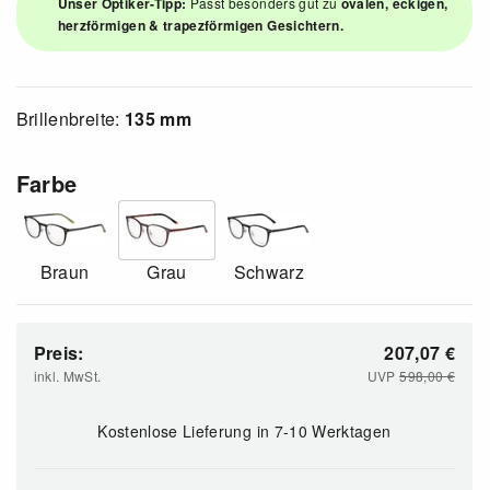
Unser Optiker-Tipp:
Passt besonders gut zu
ovalen, eckigen,
herzförmigen & trapezförmigen Gesichtern.
Brillenbreite:
135 mm
Farbe
Braun
Grau
Schwarz
Preis:
207,07
€
inkl. MwSt.
UVP
598,00
€
Kostenlose Lieferung
in 7-10 Werktagen