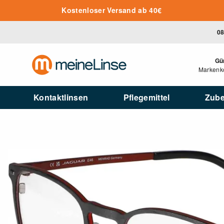
Zum Hauptinhalt springen
Kostenloser Versand ab 40€
08
Gü
Markenko
Kontaktlinsen
Pflegemittel
Zub