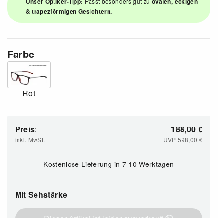
Unser Optiker-Tipp:
Passt besonders gut zu
ovalen, eckigen
& trapezförmigen Gesichtern.
Farbe
Rot
Preis:
188,00
€
inkl. MwSt.
UVP
598,00
€
Kostenlose Lieferung
in 7-10 Werktagen
Mit Sehstärke