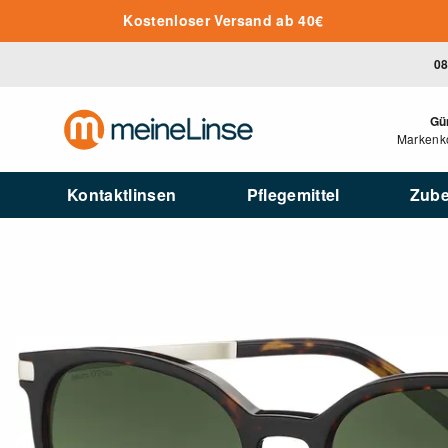
Zum Hauptinhalt springen
Kostenloser Versand ab 40€
08
Gü
Markenko
Kontaktlinsen
Pflegemittel
Zub