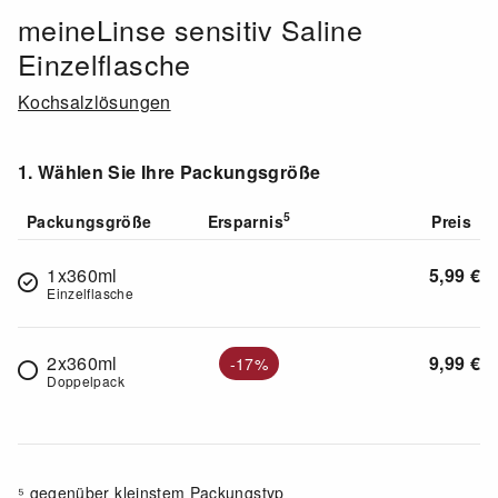
meineLinse sensitiv Saline
Einzelflasche
Kochsalzlösungen
1. Wählen Sie Ihre Packungsgröße
5
Packungsgröße
Ersparnis
Preis
1x360ml
5,99
€
Einzelflasche
2x360ml
9,99
€
-17%
Doppelpack
⁵ gegenüber kleinstem Packungstyp