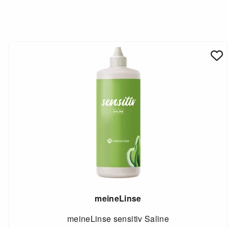
meineLinse
meineLinse sensitiv Saline