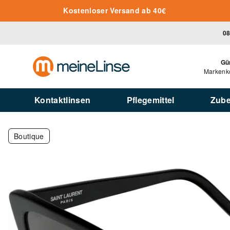
Zum Hauptinhalt springen
Kostenloser Versand ab 40€
08
Gü
Markenko
Kontaktlinsen
Pflegemittel
Zub
Boutique