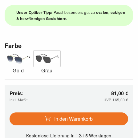
Unser Optiker-Tipp:
Passt besonders gut zu
ovalen, eckigen
& herzförmigen Gesichtern.
Farbe
Gold
Grau
Preis:
81,00
€
inkl. MwSt.
UVP
165,00
€
In den Warenkorb
Kostenlose Lieferung
in 12-15 Werktagen