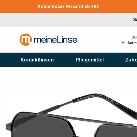
Zum Hauptinhalt springen
Kostenloser Versand ab 40€
08
Gü
Markenko
Kontaktlinsen
Pflegemittel
Zub