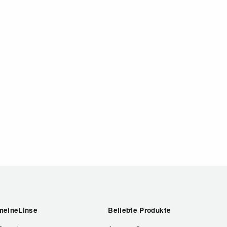
meineLinse
Beliebte Produkte