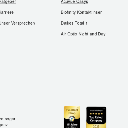
Ratgeber
Acuvue Oasys
Karriere
Biofinity Kontaktlinsen
Unser Versprechen
Dailies Total 1
Air Optix Night and Day
ro sogar
ganz